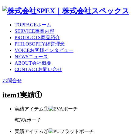
TOPPAGE
ホーム
SERVICE
事業内容
PRODUCTS
商品紹介
PHILOSOPHY
経営理念
VOICE
お客様インタビュー
NEWS
ニュース
ABOUT
会社概要
CONTACT
お問い合せ
お問合せ
item1
実績①
実績アイテム①
#EVAポーチ
実績アイテム①