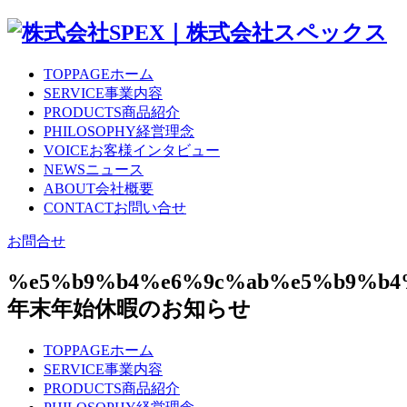
TOPPAGE
ホーム
SERVICE
事業内容
PRODUCTS
商品紹介
PHILOSOPHY
経営理念
VOICE
お客様インタビュー
NEWS
ニュース
ABOUT
会社概要
CONTACT
お問い合せ
お問合せ
%e5%b9%b4%e6%9c%ab%e5%b9%b4
年末年始休暇のお知らせ
TOPPAGE
ホーム
SERVICE
事業内容
PRODUCTS
商品紹介